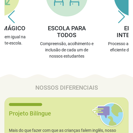
E MÁGICO
ESCOLA PARA
EN
TODOS
INTEL
a sem igual na
ante-escola.
Compreensão, acolhimento e
Processo ativ
inclusão de cada um de
eficiente de
nossos estudantes
NOSSOS DIFERENCIAIS
Projeto Bilíngue
Mais do que fazer com que as crianças falem inglês, nosso