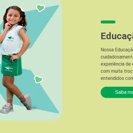
Educaçã
Nossa Educação
cuidadosamente
experiência de 
com muita troca
entendidos com
Saiba ma