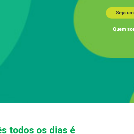
Seja um
Quem so
ês todos os dias é