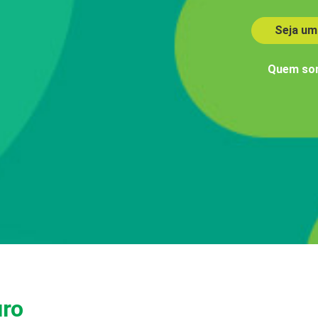
Seja um
Quem so
uro