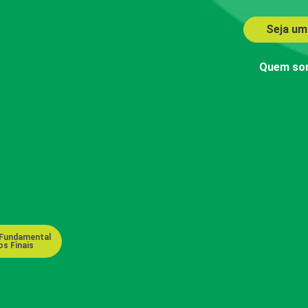
Seja um
Quem so
 Fundamental
s Finais